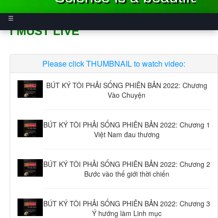
I MUST LIVE
HOME
Please click THUMBNAIL to watch video:
DESCENDANTS
Home Page
POLICE HISTORY
Introduction
BÚT KÝ TÔI PHẢI SỐNG PHIÊN BẢN 2022: Chương
Vào Chuyện
GOOD ARTICLES
Comments
RVN National
Police Academy
BÚT KÝ TÔI PHẢI SỐNG PHIÊN BẢN 2022: Chương 1
NEWS
Ý NGHĨA CỦA SỰ
Việt Nam đau thương
Police Academy
TÌNH NGUYỆN
History
VIDEOS
Thông Báo Thị
Good Poems
Trưởng Chí
BÚT KÝ TÔI PHẢI SỐNG PHIÊN BẢN 2022: Chương 2
Police Academy
Charlie Nguyễn
SCIENCE
Police Activities
Bước vào thế giới thời chiến
Tái Ứng Cử
Good Articles
Thành Phố
5 Police Duties
MUSICS
Khoa Học Phục
Community
Westminster
BÚT KÝ TÔI PHẢI SỐNG PHIÊN BẢN 2022: Chương 3
Vụ Nhân Loại.
Vietnamese
Activities
Nhiệm Kỳ II (2026-
Ý hướng làm Linh mục
Field Police
Articles
CONDOLENCES
Nhạc Lính VNCH